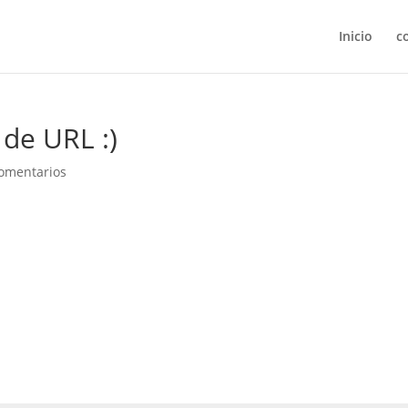
Inicio
c
de URL :)
omentarios