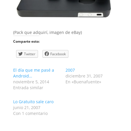
(Pack que adquirí, imagen de eBay)
Comparte esto:
Twitter
Facebook
El día que me pasé a
2007
Android…
diciembre 31, 2007
noviembre 5, 2014
En «Buenafuente»
Entrada similar
Lo Gratuito sale caro
junio 21, 2007
Con 1 comentario