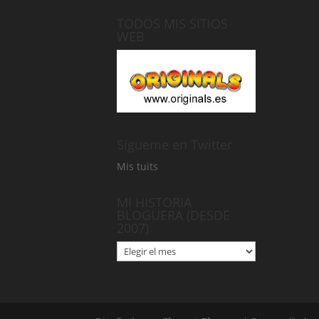
TODOS MIS SITIOS
WEB
Sígueme en Twitter
Mis tuits
MI HISTORIA
BLOGUERA (DESDE
2007)
MI
HISTORIA
BLOGUERA
(DESDE
2007)