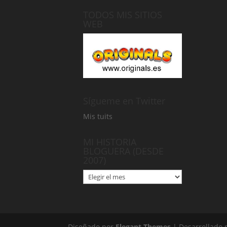
TODOS MIS SITIOS
WEB
Sígueme en Twitter
Mis tuits
MI HISTORIA
BLOGUERA (DESDE
2007)
MI
HISTORIA
BLOGUERA
(DESDE
2007)
Diseñado por
Elegant Themes
| Desarrollado