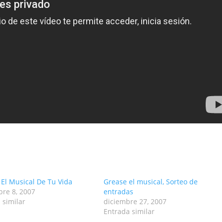
 El Musical De Tu Vida
Grease el musical, Sorteo de
re 8, 2007
entradas
 similar
diciembre 27, 2007
Entrada similar