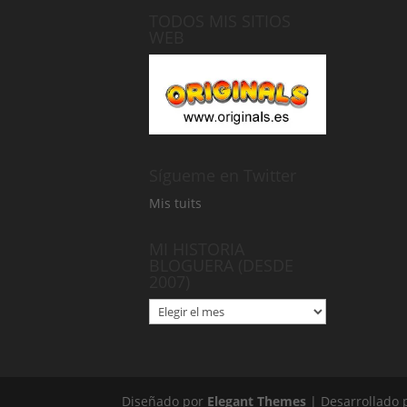
TODOS MIS SITIOS
WEB
Sígueme en Twitter
Mis tuits
MI HISTORIA
BLOGUERA (DESDE
2007)
MI
HISTORIA
BLOGUERA
(DESDE
2007)
Diseñado por
Elegant Themes
| Desarrollado