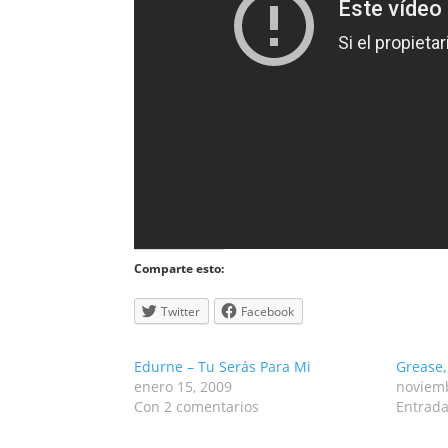
Comparte esto:
Twitter
Facebook
Edurne – Tu Serás Para Mi
Grease,
enero 15, 2009
noviemb
Con 2 comentarios
Entrada