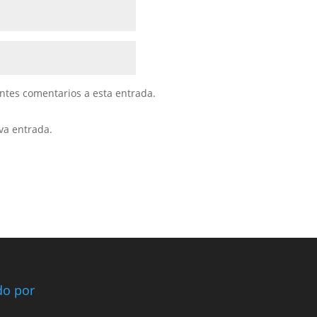
entes comentarios a esta entrada.
va entrada.
ado por