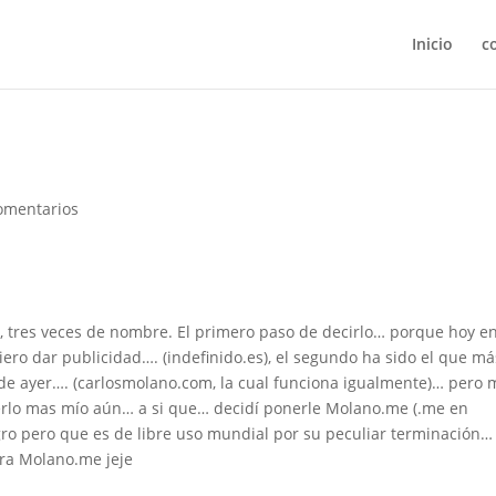
Inicio
c
omentarios
, tres veces de nombre. El primero paso de decirlo… porque hoy en
ero dar publicidad…. (indefinido.es), el segundo ha sido el que má
de ayer…. (carlosmolano.com, la cual funciona igualmente)… pero 
erlo mas mío aún… a si que… decidí ponerle Molano.me (.me en
ro pero que es de libre uso mundial por su peculiar terminación…
ra Molano.me jeje