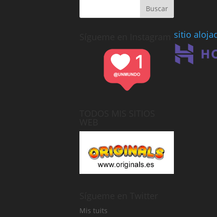
sitio aloj
Sígueme en Instagram
TODOS MIS SITIOS
WEB
Sígueme en Twitter
Mis tuits