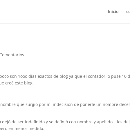
Inicio
c
 Comentarios
poco son 1ooo dias exactos de blog ya que el contador lo puse 10 d
ue creé este blog.
), nombre que surgió por mi indecisión de ponerle un nombre dece
 dejó de ser indefinido y se definió con nombre y apellido… los de
e pero en menor medida.