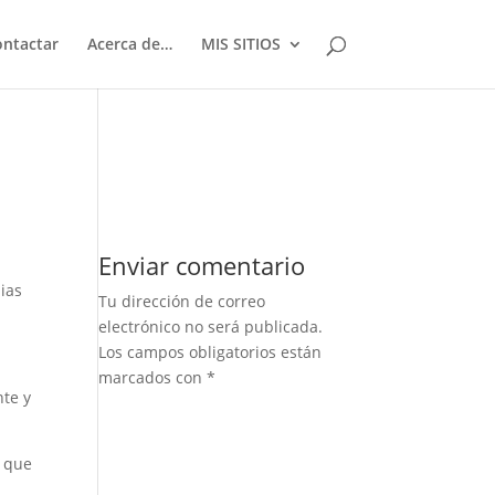
ontactar
Acerca de…
MIS SITIOS
Enviar comentario
ias
Tu dirección de correo
electrónico no será publicada.
Los campos obligatorios están
marcados con
*
nte y
l que