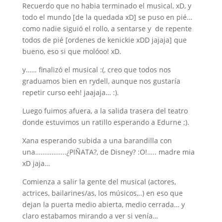
Recuerdo que no habia terminado el musical, xD, y
todo el mundo [de la quedada xD] se puso en pié…
como nadie siguió el rollo, a sentarse y de repente
todos de pié [ordenes de kenickie xDD jajaja] que
bueno, eso si que molóoo! xD.
y…… finalizó el musical :(, creo que todos nos
graduamos bien en rydell, aunque nos gustaría
repetir curso eeh! jaajaja… :).
Luego fuimos afuera, a la salida trasera del teatro
donde estuvimos un ratillo esperando a Edurne ;).
Xana esperando subida a una barandilla con
una……………..¿PIÑATA?, de Disney? :O!….. madre mia
xD jaja…
Comienza a salir la gente del musical (actores,
actrices, bailarines/as, los músicos,..) en eso que
dejan la puerta medio abierta, medio cerrada… y
claro estabamos mirando a ver si venía…