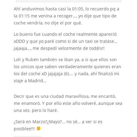
Ahí anduvimos hasta casi la 01:05, lo recuerdo pq a
la 01:15 me venína a recoger…, yo dije que tipo de
coche vendría, no dije el por qué.
Lo bueno fue cuando el coche realmente apareció
xDDD y que yo paré como si de un taxi se tratáse…
jajaaja…, me despedí velozmente de tod@s!!
Loli y Rubén también se iban ya, a si que ellos son
los unicos que saben verdaderamente quienes eran
los del coche xD jajajaja (6)…. y nada, ahí finalizó mi
viaje a Madrid…
Decir que es una ciudad maravillosa, me encantó,
me enamoró. Y por ello este año volveré, aunque sea
una vez, pero lo haré.
¿Será en Marzo?¿Mayo?… no sé… a ver si es
posiblee!!!