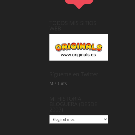
TODOS MIS SITIOS
WEB
Sígueme en Twitter
Mis tuits
MI HISTORIA
BLOGUERA (DESDE
2007)
MI
HISTORIA
BLOGUERA