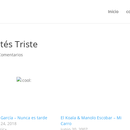
Inicio
c
tés Triste
Comentarios
García – Nunca es tarde
El Koala & Manolo Escobar – Mi
 24, 2018
Carro
sic»
junio 20, 2007