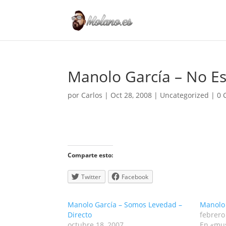
Manolo García – No Es
por
Carlos
|
Oct 28, 2008
|
Uncategorized
|
0 
Comparte esto:
Twitter
Facebook
Manolo García – Somos Levedad –
Manolo 
Directo
febrero
octubre 18, 2007
En «mu