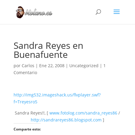
Sandra Reyes en
Buenafuente
por
Carlos
|
Ene 22, 2008
|
Uncategorized
|
1
Comentario
http://img532.imageshack.us/flvplayer.swf?
f=Treyesro5
Sandra Reyes!!, [
www.fotolog.com/sandra_reyes86
/
http://sandrareyes86.blogspot.com
]
Comparte esto: